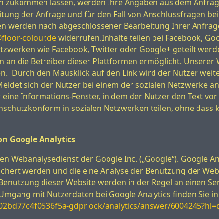
n zukommen lassen, werden Ihre Angaben aus dem Anfragef
ng der Anfrage und für den Fall von Anschlussfragen bei 
aten werden nach abgeschlossener Bearbeitung Ihrer Anfrage
floor-colour.de
widerrufen.Inhalte teilen bei Facebook, Goo
werken wie Facebook, Twitter oder Google+ geteilt werden.
an die Betreiber dieser Plattformen ermöglicht. Unserer W
n. Durch den Mausklick auf den Link wird der Nutzer weiter
det sich der Nutzer bei einem der sozialen Netzwerke an, 
 eine Informations-Fenster, in dem der Nutzer den Text v
enschutzkonform in sozialen Netzwerken teilen, ohne dass k
on Google Analytics
nen Webanalysedienst der Google Inc. („Google“). Google An
ichert werden und die eine Analyse der Benutzung der Webs
Benutzung dieser Website werden in der Regel an einen Se
mgang mit Nutzerdaten bei Google Analytics finden Sie i
02bd77c4f0536f5a-gdprlock/analytics/answer/6004245?hl=