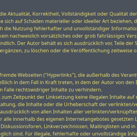
e Aktualität, Korrektheit, Vollständigkeit oder Qualität de
sich auf Schäden materieller oder ideeller Art beziehen,
 die Nutzung fehlerhafter und unvollständiger Informatio
ein nachweislich vorsätzliches oder grob fahrlässiges Vers
ndlich. Der Autor behält es sich ausdrücklich vor, Teile d
gänzen, zu löschen oder die Veröffentlichung zeitweise od
 fremde Webseiten ("Hyperlinks"), die außerhalb des Veran
lich in dem Fall in Kraft treten, in dem der Autor von den
Falle rechtswidriger Inhalte zu verhindern.
s zum Zeitpunkt der Linksetzung keine illegalen Inhalte au
altung, die Inhalte oder die Urheberschaft der verlinkten/v
t ausdrücklich von allen Inhalten aller verlinkten/verknüpft
für alle innerhalb des eigenen Internetangebotes gesetzten
 Diskussionsforen, Linkverzeichnissen, Mailinglisten und 
glich sind. Für illegale, fehlerhafte oder unvollständige In