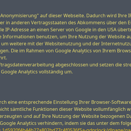
P-Anonymisierung" auf dieser Webseite. Dadurch wird Ihre 
der in anderen Vertragsstaaten des Abkommens über den 
lle IP-Adresse an einen Server von Google in den USA übert
se Informationen benutzen, um Ihre Nutzung der Website a
 um weitere mit der Websitenutzung und der Internetnutz
en. Die im Rahmen von Google Analytics von Ihrem Browser
rt.
uftragsdatenverarbeitung abgeschlossen und setzen die st
oogle Analytics vollständig um.
ch eine entsprechende Einstellung Ihrer Browser-Software
s nicht sämtliche Funktionen dieser Website vollumfänglic
erzeugten und auf Ihre Nutzung der Website bezogenen Dat
 Google Analytics verhindern, indem sie das unter dem fol
ols.1d5920f4b44b27a802bd77c4f0536f5a-gdprlock/dlpage/g