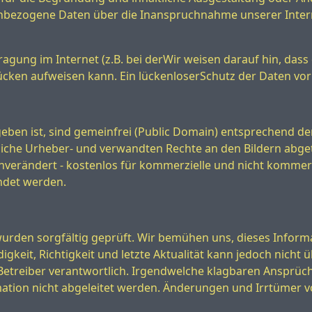
nenbezogene Daten über die Inanspruchnahme unserer Inter
agung im Internet (z.B. bei derWir weisen darauf hin, dass
cken aufweisen kann. Ein lückenloserSchutz der Daten vor d
gegeben ist, sind gemeinfrei (Public Domain) entsprechend d
iche Urheber- und verwandten Rechte an den Bildern abget
nverändert - kostenlos für kommerzielle und nicht kommerz
ndet werden.
urden sorgfältig geprüft. Wir bemühen uns, dieses Inform
ändigkeit, Richtigkeit und letzte Aktualität kann jedoch nic
n Betreiber verantwortlich. Irgendwelche klagbaren Ansprüc
mation nicht abgeleitet werden. Änderungen und Irrtümer v